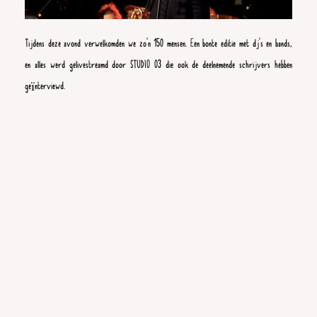
Tijdens deze avond verwelkomden we zo’n 150 mensen. Een bonte editie met dj’s en bands,
en alles werd gelivestreamd door STUDIO 03 die ook de deelnemende schrijvers hebben
geïnterviewd.