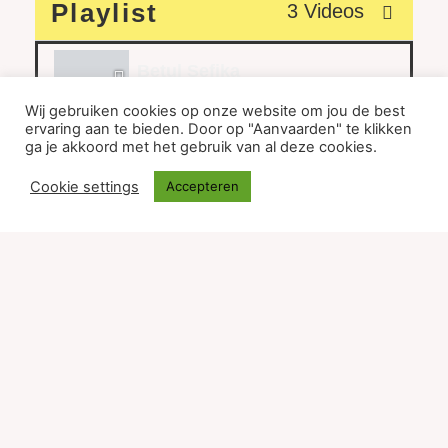
Playlist
3 Videos
Betul Sefika
Wij gebruiken cookies op onze website om jou de best
ervaring aan te bieden. Door op "Aanvaarden" te klikken
Btissame Bourrich
ga je akkoord met het gebruik van al deze cookies.
Cookie settings
Accepteren
Mira Bryssinck